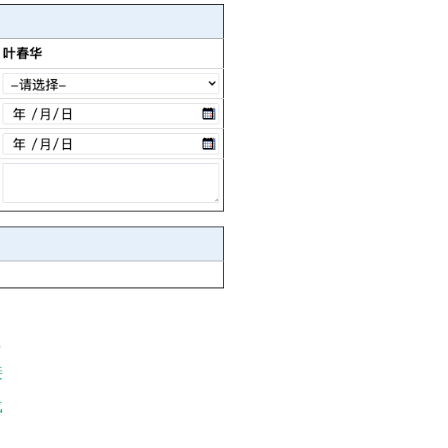
址
接
载