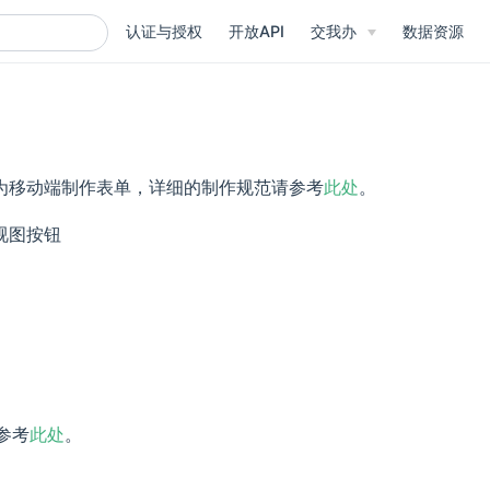
认证与授权
开放API
交我办
数据资源
为移动端制作表单，详细的制作规范请参考
此处
。
视图按钮
参考
此处
。