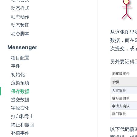
动态样式
动态动作
动态验证
从这张图里我
动态脚本
数据，而在
Messenger
次提交，或
项目配置
另外要记得工
事件
初始化
渲染预填
保存数据
提交数据
字段变化
打印和导出
终止和撤回
以下代码覆写
补偿事件