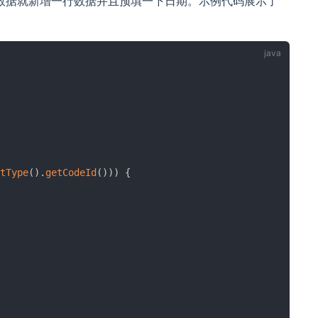
数据就新增一行数据并且预填一下日期。示例代码展示了
tType
(
)
.
getCodeId
(
)
)
)
{