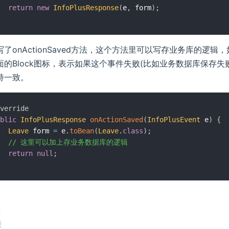
return
new
InfoPlusResponse
(
e
,
 form
)
;
了onActionSaved方法，这个方法里可以写存业务库的逻辑
面的Block图标，表示如果这个事件失败(比如业务数据库保存
持一致。
verride
blic
InfoPlusResponse
onActionSaved
(
InfoPlusEvent
 e
)
{
Leave
 form 
=
 e
.
toBean
(
Leave
.
class
)
;
// 这里可以加上存业务数据库的逻辑
return
null
;
址
接