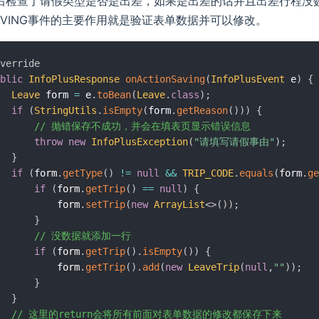
后检查了请假类型是否是出差，如果是出差的话并且出差行程没
_SAVING事件的主要作用就是验证表单数据并可以修改。
verride
blic
InfoPlusResponse
onActionSaving
(
InfoPlusEvent
 e
)
{
Leave
 form 
=
 e
.
toBean
(
Leave
.
class
)
;
if
(
StringUtils
.
isEmpty
(
form
.
getReason
(
)
)
)
{
// 抛错保存不成功，并会在填表页显示错误信息
throw
new
InfoPlusException
(
"请填写请假事由"
)
;
}
if
(
form
.
getType
(
)
!=
null
&&
TRIP_CODE
.
equals
(
form
.
ge
if
(
form
.
getTrip
(
)
==
null
)
{
          form
.
setTrip
(
new
ArrayList
<
>
(
)
)
;
}
// 没数据就添加一行
if
(
form
.
getTrip
(
)
.
isEmpty
(
)
)
{
          form
.
getTrip
(
)
.
add
(
new
LeaveTrip
(
null
,
""
)
)
;
}
}
// 这里的return会将所有前面对表单数据的修改都保存下来