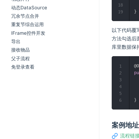
18
动态DataSource
}
19
冗余节点合并
重复节综合运用
以下代码覆写
IFrame控件开发
方法勾选后
导出
库里数据保
接收物品
父子流程
@O
1
免登录查看
pu
2
3
4
5
}
6
案例地
流程链