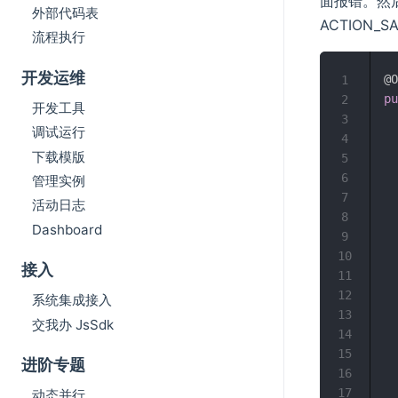
面报错。然
外部代码表
ACTION
流程执行
开发运维
@O
1
pu
2
开发工具
3
调试运行
4
下载模版
5
6
管理实例
7
活动日志
8
Dashboard
9
  
10
接入
11
12
系统集成接入
13
交我办 JsSdk
  
14
15
进阶专题
16
17
动态并行