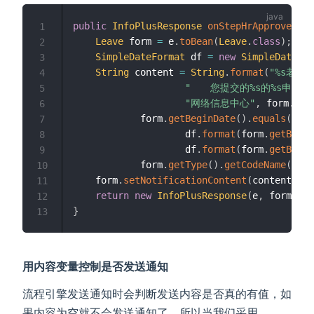
public
InfoPlusResponse
onStepHrApproveActi
1
Leave
 form 
=
 e
.
toBean
(
Leave
.
class
)
;
2
SimpleDateFormat
 df 
=
new
SimpleDateFor
3
String
 content 
=
String
.
format
(
"%s老师，
4
"　　您提交的%s的%s申请
5
"网络信息中心"
,
 form
.
get
6
            form
.
getBeginDate
(
)
.
equals
(
form
7
                    df
.
format
(
form
.
getBegin
8
                    df
.
format
(
form
.
getBegin
9
            form
.
getType
(
)
.
getCodeName
(
)
)
;
10
    form
.
setNotificationContent
(
content
)
;
11
return
new
InfoPlusResponse
(
e
,
 form
)
;
12
}
13
用内容变量控制是否发送通知
流程引擎发送通知时会判断发送内容是否真的有值，如
果内容为空就不会发送通知了，所以当我们采用