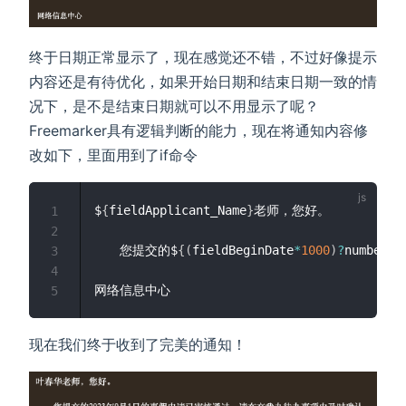
终于日期正常显示了，现在感觉还不错，不过好像提示
内容还是有待优化，如果开始日期和结束日期一致的情
况下，是不是结束日期就可以不用显示了呢？
Freemarker具有逻辑判断的能力，现在将通知内容修
改如下，里面用到了if命令
$
{
fieldApplicant_Name
}
老师，您好。

1
2
　　您提交的$
{
(
fieldBeginDate
*
1000
)
?
number_t
3
4
5
现在我们终于收到了完美的通知！