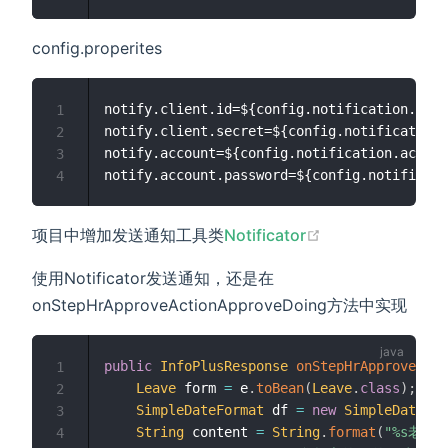
config.properites
notify.client.id=${config.notification.clie
1
notify.client.secret=${config.notification.
2
notify.account=${config.notification.accoun
3
4
(opens new win
项目中增加发送通知工具类
Notificator
使用Notificator发送通知，还是在
onStepHrApproveActionApproveDoing方法中实现
public
InfoPlusResponse
onStepHrApproveActi
1
Leave
 form 
=
 e
.
toBean
(
Leave
.
class
)
;
2
SimpleDateFormat
 df 
=
new
SimpleDateFor
3
String
 content 
=
String
.
format
(
"%s老师，
4