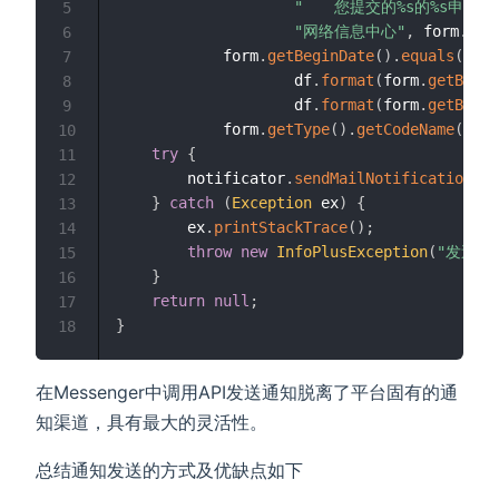
"　　您提交的%s的%s申请
5
"网络信息中心"
,
 form
.
get
6
            form
.
getBeginDate
(
)
.
equals
(
form
7
                    df
.
format
(
form
.
getBegin
8
                    df
.
format
(
form
.
getBegin
9
            form
.
getType
(
)
.
getCodeName
(
)
)
;
10
try
{
11
        notificator
.
sendMailNotification
(
fo
12
}
catch
(
Exception
 ex
)
{
13
        ex
.
printStackTrace
(
)
;
14
throw
new
InfoPlusException
(
"发送通
15
}
16
return
null
;
17
}
18
在Messenger中调用API发送通知脱离了平台固有的通
知渠道，具有最大的灵活性。
总结通知发送的方式及优缺点如下