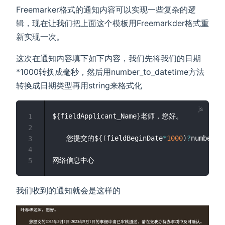
Freemarker格式的通知内容可以实现一些复杂的逻
辑，现在让我们把上面这个模板用Freemarkder格式重
新实现一次。
这次在通知内容填下如下内容，我们先将我们的日期
*1000转换成毫秒，然后用number_to_datetime方法
转换成日期类型再用string来格式化
$
{
fieldApplicant_Name
}
老师，您好。

1
2
　　您提交的$
{
(
fieldBeginDate
*
1000
)
?
number_t
3
4
5
我们收到的通知就会是这样的