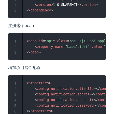
<
version
>
1.0-SNAPSHOT
</
version
>
4
</
dependency
>
5
注册这个bean
<
bean
id
=
"
api
"
class
=
"
edu.sjtu.api.applicat
1
<
property
name
=
"
baseApiUri
"
value
=
"
http
2
</
bean
>
3
增加项目属性配置
<
properties
>
1
<
config.notification.clientId
>
</
config.
2
<
config.notification.secret
>
</
config.no
3
<
config.notification.account
>
</
config.n
4
<
config.notification.password
>
</
config.
5
</
properties
>
6