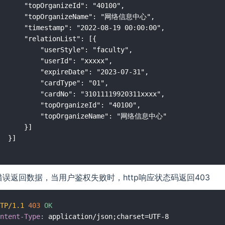
rganizeId": "40100",

rganizeName": "网络信息中心",

amp": "2022-08-19 00:00:00",

lationList": [{

userStyle": "faculty",

"userId": "xxxxx",

xpireDate": "2023-07-31",

"cardType": "01",

ardNo": "31011119920311xxxx",

topOrganizeId": "40100",

opOrganizeName": "网络信息中心"

	}]

]

错误返回数据，当用户鉴权失败时，http响应状态码返回403
TP/1.1
403
OK
ntent-Type
:
application/json;charset=UTF-8