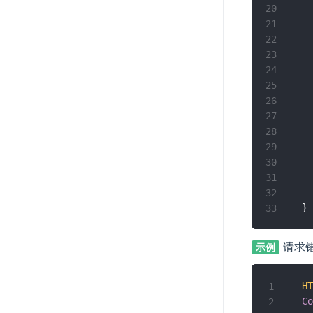
		"topO
20
		"topO
21
		"timest
22
		"re
23
			"
24
			
25
			"e
26
			
27
			"c
28
			"
29
			"t
30
	
31
	}
32
33
请求
示例
HT
1
Co
2