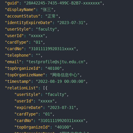
"guid"
:
"28A42245-7435-499C-B2B7-xxxxxxx"
,
"displayName"
:
"张三"
,
"accountStatus"
:
"正常"
,
"identityExpireDate"
:
"2023-07-31"
,
"userStyle"
:
"faculty"
,
"userId"
:
"xxxxx"
,
"cardType"
:
"01"
,
"cardNo"
:
"31011119920311xxxx"
,
"telephone"
:
""
,
"email"
:
"testprofile@sjtu.edu.cn"
,
"topOrganizeId"
:
"40100"
,
"topOrganizeName"
:
"网络信息中心"
,
"timestamp"
:
"2022-08-19 00:00:00"
,
"relationList"
:
[
{
"userStyle"
:
"faculty"
,
"userId"
:
"xxxxx"
,
"expireDate"
:
"2023-07-31"
,
"cardType"
:
"01"
,
"cardNo"
:
"31011119920311xxxx"
,
"topOrganizeId"
:
"40100"
,