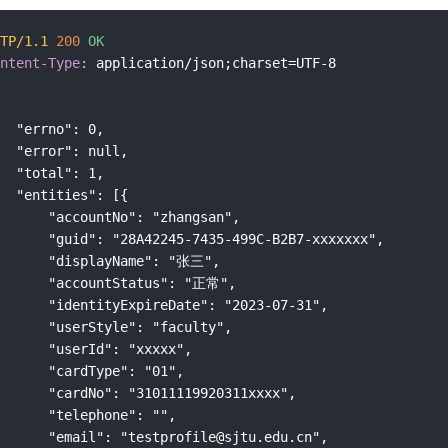
TP/1.1
200
OK
ntent-Type
:
application/json;charset=UTF-8
o": 0,

: null,

l": 1,

es": [{

ountNo": "zhangsan",

28A42245-7435-499C-B2B7-xxxxxxx",

splayName": "张三",

ountStatus": "正常",

tyExpireDate": "2023-07-31",

rStyle": "faculty",

erId": "xxxxx",

rdType": "01",

o": "31011119920311xxxx",

elephone": "",

: "testprofile@sjtu.edu.cn",
