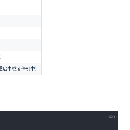
)
重启中或者停机中)