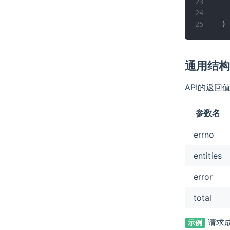
23
24
}
25
通用结
API的返回
参数名
errno
entities
error
total
请求
示例