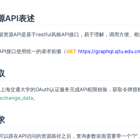
源API表述
据资源API是基于restful风格API接口，易于理解，调用方
API接口使用统一的请求前缀（
GET
https://graphql.sjtu.edu.c
取
用上海交通大学的OAuth认证服务完成API权限校验，获取令牌授
xchange_data
。
求
可以跟在API访问的资源路径之后，查询参数前面需要带一个"?"