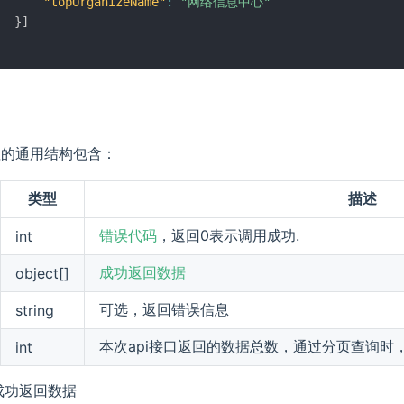
"topOrganizeName"
:
"网络信息中心"
}
]
构
值的通用结构包含：
类型
描述
错误代码
，返回0表示调用成功.
int
成功返回数据
object[]
可选，返回错误信息
string
本次api接口返回的数据总数，通过分页查询时
int
成功返回数据