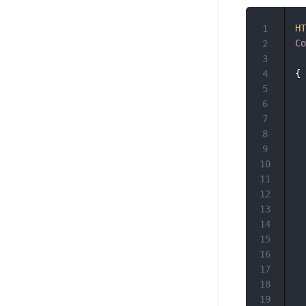
HT
1
Co
2
3
{

4
	"errn
5
	"error"
6
	"tota
7
	"entiti
8
		"acc
9
		"guid": "
10
		"di
11
		"acc
12
		"identi
13
		"use
14
		"us
15
		"ca
16
		"cardN
17
		"t
18
		"email"
19