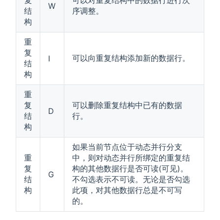
W
结
序调整。
构
重
复
可以向重复结构添加新的数据行。
I
结
构
重
复
可以删除重复结构中已有的数据
D
结
行。
构
如果当前节点位于动态并行分支
重
中，则对动态并行所绑定的重复结
复
构的其他数据行是否可读(可见)。
G
结
不勾选表示不可读。无论是否勾选
构
此项，对其他数据行总是不可写
的。