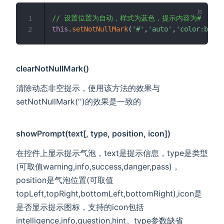
// 设置位置为自动，样式为蓝色，提示内容为#
1
this
.
setNotNullMark
(
'#'
,
'auto'
,
'color:blue'
2
clearNotNullMark()
清除动态非空提示，使用该方法的效果与
setNotNullMark('')的效果是一致的
showPrompt(text[, type, position, icon])
在控件上显示提示气泡，text是提示信息，type是类型
(可取值warning,info,success,danger,pass)，
position是气泡位置(可取值
topLeft,topRight,bottomLeft,bottomRight),icon是
是否显示提示图标，支持的icon包括
intelligence,info,question,hint。type参数缺省