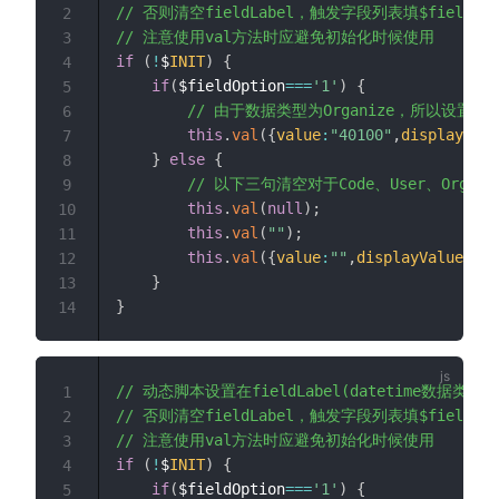
// 否则清空fieldLabel，触发字段列表填$fieldOpt
2
// 注意使用val方法时应避免初始化时候使用
3
if
(
!
$
INIT
)
{
4
if
(
$fieldOption
===
'1'
)
{
5
// 由于数据类型为Organize，所以设置值时
6
this
.
val
(
{
value
:
"40100"
,
displayValu
7
}
else
{
8
// 以下三句清空对于Code、User、Orga
9
this
.
val
(
null
)
;
10
this
.
val
(
""
)
;
11
this
.
val
(
{
value
:
""
,
displayValue
:
""
}
12
}
13
}
14
// 动态脚本设置在fieldLabel(datetime数据类型)
1
// 否则清空fieldLabel，触发字段列表填$fieldOpt
2
// 注意使用val方法时应避免初始化时候使用
3
if
(
!
$
INIT
)
{
4
if
(
$fieldOption
===
'1'
)
{
5