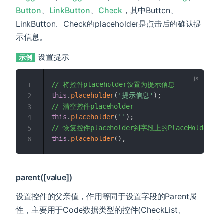
Button
、
LinkButton
、
Check
，其中Button、
LinkButton、Check的placeholder是点击后的确认提
示信息。
设置提示
示例
// 将控件placeholder设置为提示信息
1
this
.
placeholder
(
'提示信息'
)
;
2
// 清空控件placeholder
3
this
.
placeholder
(
''
)
;
4
// 恢复控件placeholder到字段上的PlaceHolde
5
this
.
placeholder
(
)
;
6
parent([value])
设置控件的父亲值，作用等同于设置字段的Parent属
性，主要用于Code数据类型的控件(CheckList、