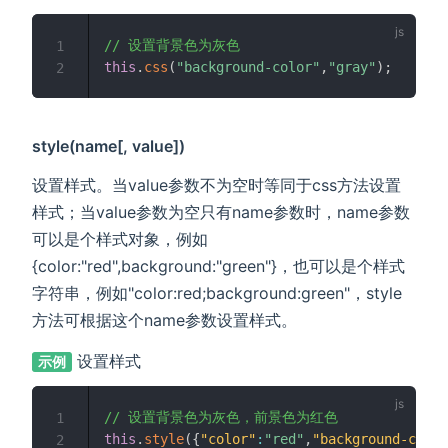
// 设置背景色为灰色
1
this
.
css
(
"background-color"
,
"gray"
)
;
2
style(name[, value])
设置样式。当value参数不为空时等同于css方法设置
样式；当value参数为空只有name参数时，name参数
可以是个样式对象，例如
{color:"red",background:"green"}，也可以是个样式
字符串，例如"color:red;background:green"，style
方法可根据这个name参数设置样式。
设置样式
示例
// 设置背景色为灰色，前景色为红色
1
this
.
style
(
{
"color"
:
"red"
,
"background-color
2