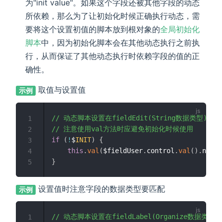
为"init value"。如果这个字段还被其他字段的动态
所依赖，那么为了让初始化时候正确执行动态，需
要将这个设置初值的脚本放到根对象的
全局初始化
脚本
中，因为初始化脚本会在其他动态执行之前执
行，从而保证了其他动态执行时依赖字段的值的正
确性。
取值与设置值
示例
// 动态脚本设置在fieldEdit(String数据类型)上
1
// 注意使用val方法时应避免初始化时候使用
2
if
(
!
$
INIT
)
{
3
this
.
val
(
$fieldUser
.
control
.
val
(
)
.
name
)
4
}
5
设置值时注意字段的数据类型要匹配
示例
// 动态脚本设置在fieldLabel(Organize数据类型)
1