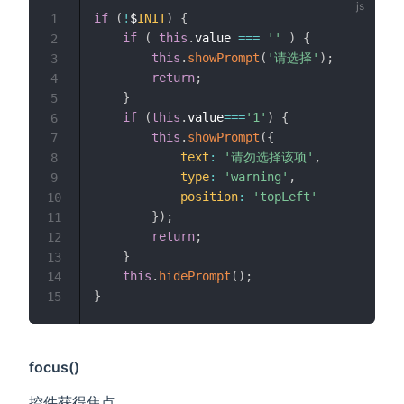
if
(
!
$
INIT
)
{
1
if
(
this
.
value 
===
''
)
{
2
this
.
showPrompt
(
'请选择'
)
;
3
return
;
4
}
5
if
(
this
.
value
===
'1'
)
{
6
this
.
showPrompt
(
{
7
text
:
'请勿选择该项'
,
8
type
:
'warning'
,
9
position
:
'topLeft'
10
}
)
;
11
return
;
12
}
13
this
.
hidePrompt
(
)
;
14
}
15
focus()
控件获得焦点