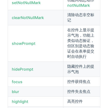
功能同动态动作
setNotNullMark
notNullMark
清除动态非空标
clearNotNullMark
记
在控件上显示提
示气泡，功能上
类似动态验证，
showPrompt
但区别是动态验
证会在表单提交
时自动执行
隐藏控件上的提
hidePrompt
示气泡
控件获得焦点
focus
控件失去焦点
blur
高亮控件
highlight