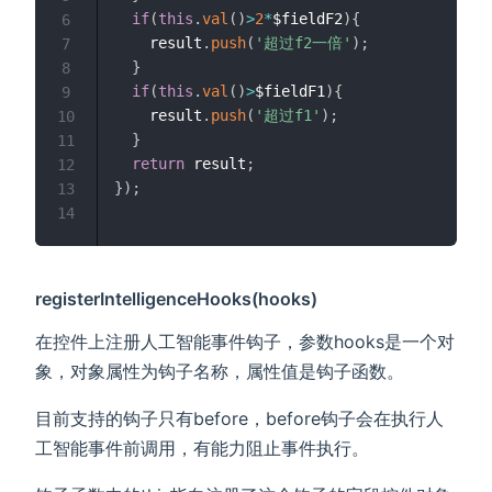
if
(
this
.
val
(
)
>
2
*
$fieldF2
)
{
6
    result
.
push
(
'超过f2一倍'
)
;
7
}
8
if
(
this
.
val
(
)
>
$fieldF1
)
{
9
    result
.
push
(
'超过f1'
)
;
10
}
11
return
 result
;
12
}
)
;
13
14
registerIntelligenceHooks(hooks)
在控件上注册人工智能事件钩子，参数hooks是一个对
象，对象属性为钩子名称，属性值是钩子函数。
目前支持的钩子只有before，before钩子会在执行人
工智能事件前调用，有能力阻止事件执行。