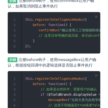
注册before钩子，使用confirmBox让用户确
示例
认，如果取消则阻止事件执行
this
.
registerIntelligenceHooks
(
{
1
before
:
function
(
)
{
2
confirmBox
(
"确认使用人工智能辅助填表吗？
3
// 这里没有明确的返回值，表示由confir
4
}
5
}
)
;
6
注册before钩子，使用messageBox让用户确
示例
认，根据按钮回调中的逻辑选择是否阻止事件执行
this
.
registerIntelligenceHooks
(
{
1
before
:
function
(
)
{
2
// 如果是自然科学，需要用户的确认
3
if
(
$fieldBranch
.
displayValue 
===
4
messageBox
(
"当前大类为自然学科，
5
// 这里不明确返回true或者fals
6