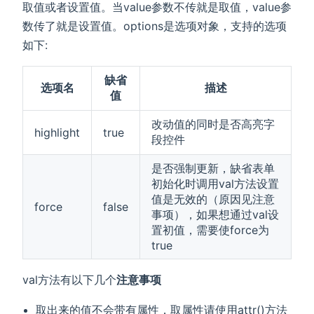
取值或者设置值。当value参数不传就是取值，value参
数传了就是设置值。options是选项对象，支持的选项
如下:
缺省
选项名
描述
值
改动值的同时是否高亮字
highlight
true
段控件
是否强制更新，缺省表单
初始化时调用val方法设置
值是无效的（原因见注意
force
false
事项），如果想通过val设
置初值，需要使force为
true
val方法有以下几个
注意事项
取出来的值不会带有属性，取属性请使用attr()方法