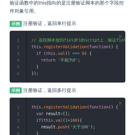
验证函数中的this指向的是注册验证脚本的那个字段控
件对象引用。
注册验证，返回单行提示
示例
// 该段脚本放到fieldF1的script上，验证fieldF
1
this
.
registerValidation
(
function
(
)
{
2
if
(
this
.
val
(
)
===
0
)
{
3
return
'不能为0'
;
4
}
5
}
)
;
6
注册验证，返回多行提示
示例
this
.
registerValidation
(
function
(
)
{
1
var
 result
=
[
]
;
2
if
(
this
.
val
(
)
>
100
)
{
3
    result
.
push
(
'大于100'
)
;
4
}
5