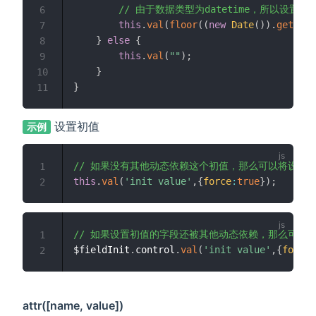
// 由于数据类型为datetime，所以设置时
6
this
.
val
(
floor
(
(
new
Date
(
)
)
.
getTime
7
}
else
{
8
this
.
val
(
""
)
;
9
}
10
}
11
设置初值
示例
// 如果没有其他动态依赖这个初值，那么可以将设置
1
this
.
val
(
'init value'
,
{
force
:
true
}
)
;
2
// 如果设置初值的字段还被其他动态依赖，那么可以
1
$fieldInit
.
control
.
val
(
'init value'
,
{
force
:
2
attr([name, value])