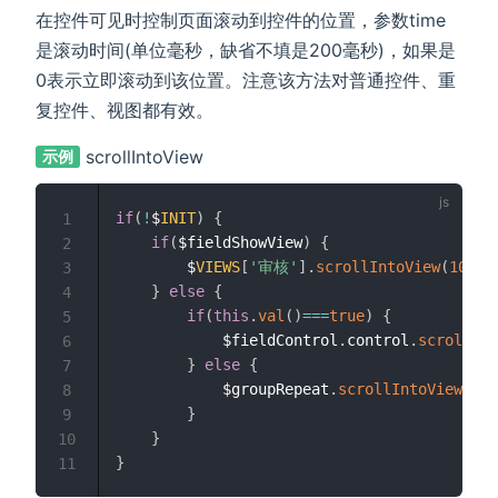
在控件可见时控制页面滚动到控件的位置，参数time
是滚动时间(单位毫秒，缺省不填是200毫秒)，如果是
0表示立即滚动到该位置。注意该方法对普通控件、重
复控件、视图都有效。
scrollIntoView
示例
if
(
!
$
INIT
)
{
1
if
(
$fieldShowView
)
{
2
        $
VIEWS
[
'审核'
]
.
scrollIntoView
(
1000
)
3
}
else
{
4
if
(
this
.
val
(
)
===
true
)
{
5
            $fieldControl
.
control
.
scrollInt
6
}
else
{
7
            $groupRepeat
.
scrollIntoView
(
0
)
;
8
}
9
}
10
}
11