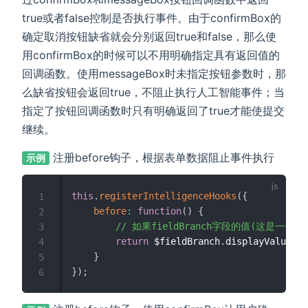
true或者false控制是否执行事件。由于confirmBox的
确定取消按钮缺省就会分别返回true和false，那么使
用confirmBox的时候可以不用明确指定具有返回值的
回调函数。使用messageBox时未指定按钮参数时，那
么缺省按钮会返回true，不阻止执行人工智能事件；当
指定了按钮回调函数时只有明确返回了true才能使提交
继续。
注册before钩子，根据表单数据阻止事件执行
示例
this
.
registerIntelligenceHooks
(
{
1
before
:
function
(
)
{
2
// 如果fieldBranch字段的值(这是
3
return
 $fieldBranch
.
displayValue 
==
4
}
5
}
)
;
6