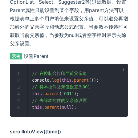
OptionList、Select、Suggester2等)过滤数据。设置
Parent属性只能设置到某个字段，用parent方法可以
根据表单上多个用户填值来设置父亲值，可以避免再增
加额外的父亲字段和动态公式配置。当参数不传递时可
获取当前父亲值，当参数为null或者空字串时表示去除
父亲设置。
设置Parent
示例
// 在控制台打印当前父亲值
1
console
.
log
(
this
.
parent
(
)
)
;
2
// 将本控件父亲值设置为001
3
this
.
parent
(
'001'
)
;
4
// 去除本控件的父亲值设置
5
this
.
parent
(
null
)
;
6
scrollIntoView([time])