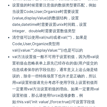
设置值的时候需要注意值的数据类型要匹配，例如
当设置Code,User,Organize时需要设置
{value,displayValue}的数据结构，设置
date,datetime时需要设置unix时间戳，设置
integer、double时需要设置数值类型
清空值可以使用val(null)或者val("")，如果是
Code,User,Organize类型用
val({value:"",displayValue:""})也是可以的
val方法设置值一般不可用于设置初值，因为用val设
置初值会忽略表单上原先已经存在的值(用户提交的
信息或者保存的字段信息)，通常意义上这么做是错
误的，除非一些特殊场景下也许才是正确的，所以
用val设置初值请充分考虑不使用字段上设置初值而
一定要用val方法设置初值的理由。如果一定要用val
设置初值，那么请使用force选项参数，例
如:this.val('init value',{force:true})可设置字段值