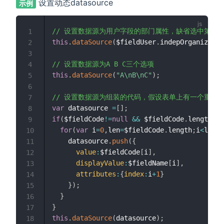
设置动态datasource
示例
// 设置数据源为用户字段的部门属性，缺省选中第一
1
this
.
dataSource
(
$fieldUser
.
indepOrganize
,
tr
2
3
// 设置数据源为A B C三个选项
4
this
.
dataSource
(
"A\nB\nC"
)
;
5
6
// 设置数据源为组装的代码，假设表单上有一个重复表，包
7
var
 datasource 
=
[
]
;
8
if
(
$fieldCode
!=
null
&&
 $fieldCode
.
length
>
0
)
9
for
(
var
 i
=
0
,
len
=
$fieldCode
.
length
;
i
<
len
;
i
10
    datasource
.
push
(
{
11
value
:
$fieldCode
[
i
]
,
12
displayValue
:
$fieldName
[
i
]
,
13
attributes
:
{
index
:
i
+
1
}
14
}
)
;
15
}
16
}
17
this
.
dataSource
(
datasource
)
;
18