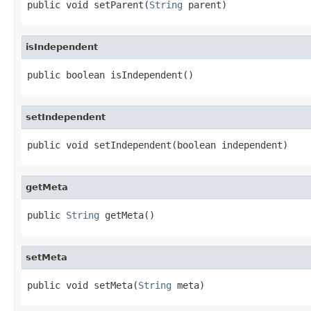
public void setParent(
String
 parent)
isIndependent
public boolean isIndependent()
setIndependent
public void setIndependent(boolean independent)
getMeta
public 
String
 getMeta()
setMeta
public void setMeta(
String
 meta)