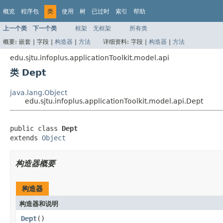
概览
程序包
类
使用
树
已过时
索引
帮助
上一个类
下一个类
框架
无框架
所有类
概要:
嵌套 |
字段 |
构造器
|
方法
详细资料:
字段 |
构造器
|
方法
edu.sjtu.infoplus.applicationToolkit.model.api
类 Dept
java.lang.Object
edu.sjtu.infoplus.applicationToolkit.model.api.Dept
public class 
Dept
extends 
Object
构造器概要
构造器
构造器和说明
Dept
()