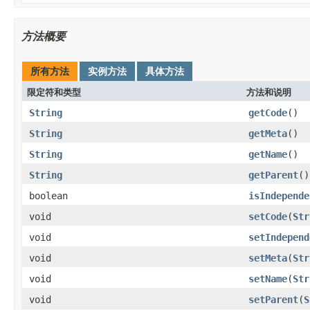
方法概要
所有方法
实例方法
具体方法
限定符和类型
方法和说明
String
getCode
()
String
getMeta
()
String
getName
()
String
getParent
()
boolean
isIndepende
void
setCode
(
Str
void
setIndepend
void
setMeta
(
Str
void
setName
(
Str
void
setParent
(
S