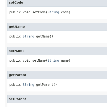
setCode
public void setCode(
String
 code)
getName
public 
String
 getName()
setName
public void setName(
String
 name)
getParent
public 
String
 getParent()
setParent