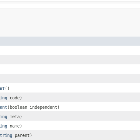
nt
()
ing
code)
ent
(boolean independent)
ing
meta)
ing
name)
tring
parent)