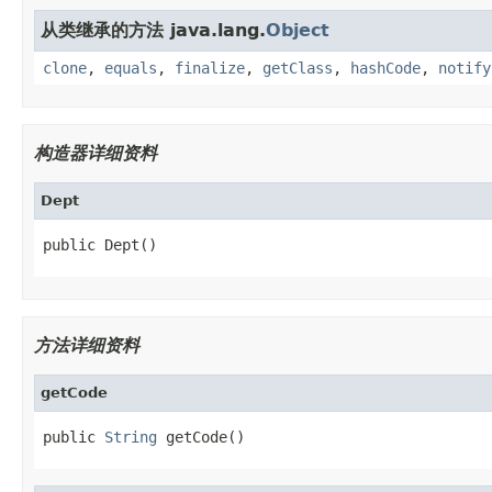
从类继承的方法 java.lang.
Object
clone
,
equals
,
finalize
,
getClass
,
hashCode
,
notify
构造器详细资料
Dept
public Dept()
方法详细资料
getCode
public 
String
 getCode()