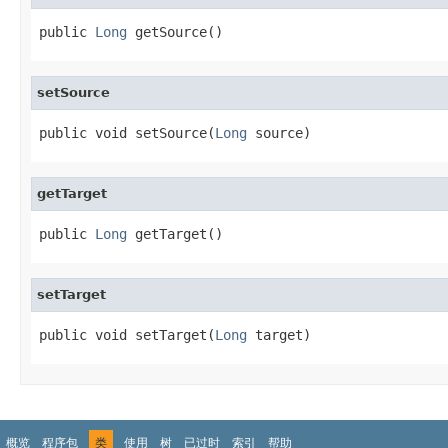
public 
Long
 getSource()
setSource
public void setSource(
Long
 source)
getTarget
public 
Long
 getTarget()
setTarget
public void setTarget(
Long
 target)
概览
程序包
类
使用
树
已过时
索引
帮助