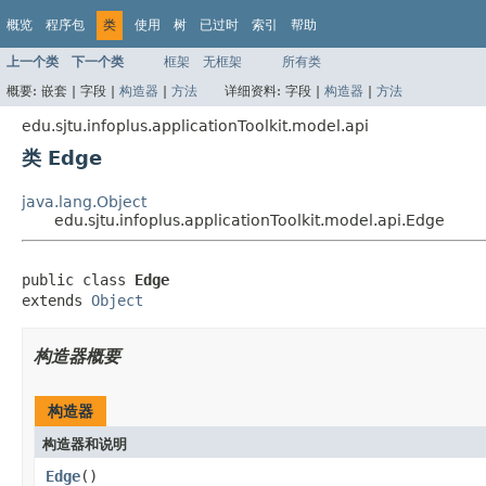
概览
程序包
类
使用
树
已过时
索引
帮助
上一个类
下一个类
框架
无框架
所有类
概要:
嵌套 |
字段 |
构造器
|
方法
详细资料:
字段 |
构造器
|
方法
edu.sjtu.infoplus.applicationToolkit.model.api
类 Edge
java.lang.Object
edu.sjtu.infoplus.applicationToolkit.model.api.Edge
public class 
Edge
extends 
Object
构造器概要
构造器
构造器和说明
Edge
()