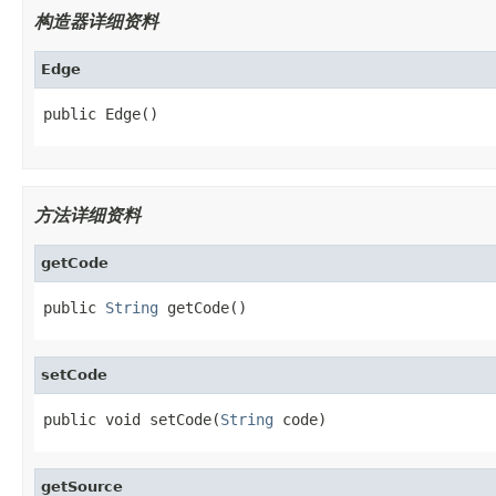
构造器详细资料
Edge
public Edge()
方法详细资料
getCode
public 
String
 getCode()
setCode
public void setCode(
String
 code)
getSource