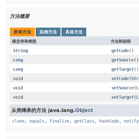
方法概要
所有方法
实例方法
具体方法
限定符和类型
方法和说明
String
getCode
()
Long
getSource
()
Long
getTarget
()
void
setCode
(
Str
void
setSource
(
L
void
setTarget
(
L
从类继承的方法 java.lang.
Object
clone
,
equals
,
finalize
,
getClass
,
hashCode
,
notify