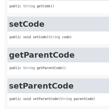
public 
String
 getCode()
setCode
public void setCode(
String
 code)
getParentCode
public 
String
 getParentCode()
setParentCode
public void setParentCode(
String
 parentCode)