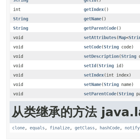
int
getIndex
()
String
getName
()
String
getParentCode
()
void
setAttributes
(
Map
<
Stri
void
setCode
(
String
code)
void
setDescription
(
String
d
void
setId
(
String
id)
void
setIndex
(int index)
void
setName
(
String
name)
void
setParentCode
(
String
pa
从类继承的方法 java.l
clone
,
equals
,
finalize
,
getClass
,
hashCode
,
notify