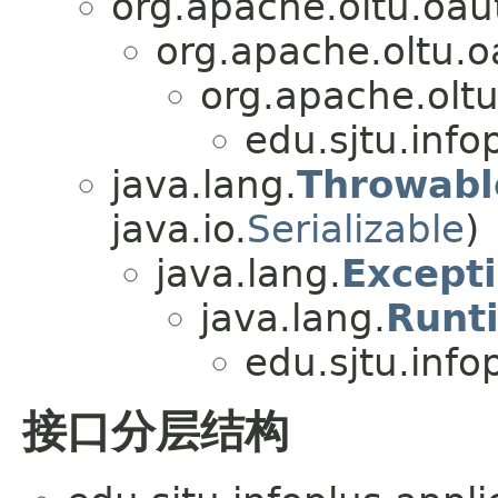
org.apache.oltu.oau
org.apache.oltu.
org.apache.olt
edu.sjtu.infop
java.lang.
Throwabl
java.io.
Serializable
)
java.lang.
Except
java.lang.
Runt
edu.sjtu.infop
接口分层结构