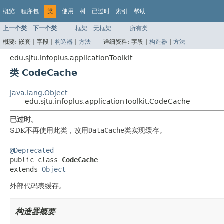
概览
程序包
类
使用
树
已过时
索引
帮助
上一个类
下一个类
框架
无框架
所有类
概要:
嵌套 |
字段 |
构造器
|
方法
详细资料:
字段 |
构造器
|
方法
edu.sjtu.infoplus.applicationToolkit
类 CodeCache
java.lang.Object
edu.sjtu.infoplus.applicationToolkit.CodeCache
已过时。
SDK不再使用此类，改用
DataCache
类实现缓存。
@Deprecated

public class 
CodeCache
extends 
Object
外部代码表缓存。
构造器概要