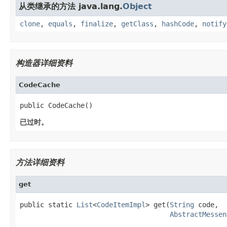
从类继承的方法 java.lang.
Object
clone
,
equals
,
finalize
,
getClass
,
hashCode
,
notify
构造器详细资料
CodeCache
public CodeCache()
已过时。
方法详细资料
get
public static 
List
<
CodeItemImpl
> get(
String
 code,

AbstractMessen