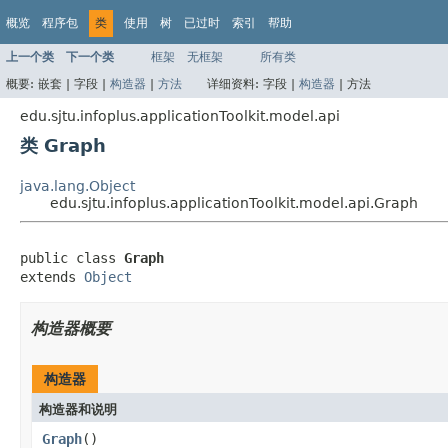
概览
程序包
类
使用
树
已过时
索引
帮助
上一个类
下一个类
框架
无框架
所有类
概要:
嵌套 |
字段 |
构造器
|
方法
详细资料:
字段 |
构造器
|
方法
edu.sjtu.infoplus.applicationToolkit.model.api
类 Graph
java.lang.Object
edu.sjtu.infoplus.applicationToolkit.model.api.Graph
public class 
Graph
extends 
Object
构造器概要
构造器
构造器和说明
Graph
()