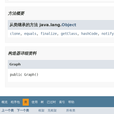
方法概要
从类继承的方法 java.lang.
Object
clone
,
equals
,
finalize
,
getClass
,
hashCode
,
notify
构造器详细资料
Graph
public Graph()
概览
程序包
类
使用
树
已过时
索引
帮助
上一个类
下一个类
框架
无框架
所有类