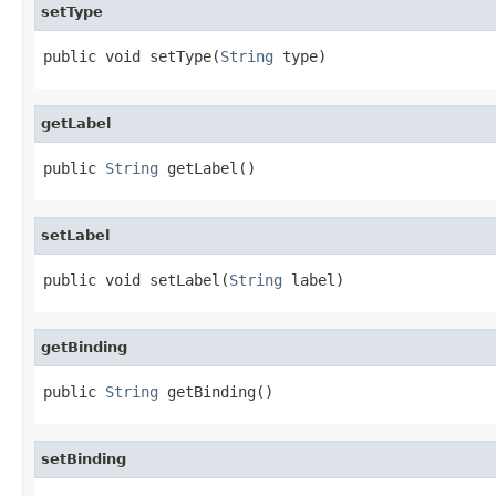
setType
public void setType(
String
 type)
getLabel
public 
String
 getLabel()
setLabel
public void setLabel(
String
 label)
getBinding
public 
String
 getBinding()
setBinding