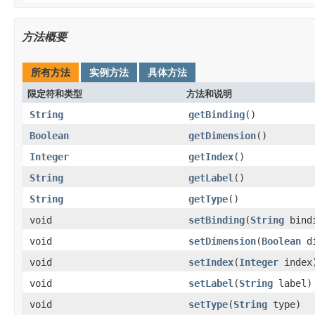
方法概要
所有方法
实例方法
具体方法
限定符和类型
方法和说明
String
getBinding
()
Boolean
getDimension
()
Integer
getIndex
()
String
getLabel
()
String
getType
()
void
setBinding
(
String
bind
void
setDimension
(
Boolean
di
void
setIndex
(
Integer
index
void
setLabel
(
String
label)
void
setType
(
String
type)