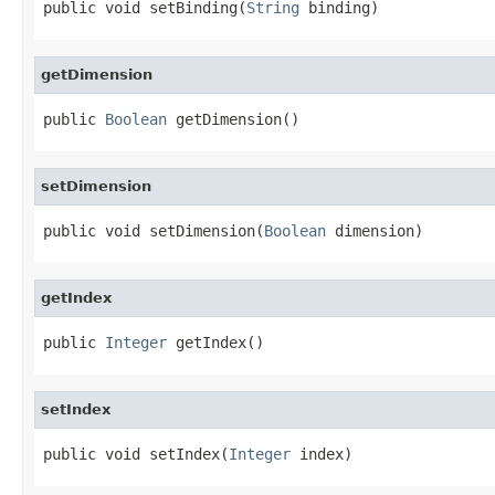
public void setBinding(
String
 binding)
getDimension
public 
Boolean
 getDimension()
setDimension
public void setDimension(
Boolean
 dimension)
getIndex
public 
Integer
 getIndex()
setIndex
public void setIndex(
Integer
 index)