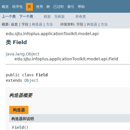
概览
程序包
类
使用
树
已过时
索引
帮助
上一个类
下一个类
框架
无框架
所有类
概要:
嵌套 |
字段 |
构造器
|
方法
详细资料:
字段 |
构造器
|
方法
edu.sjtu.infoplus.applicationToolkit.model.api
类 Field
java.lang.Object
edu.sjtu.infoplus.applicationToolkit.model.api.Field
public class 
Field
extends 
Object
构造器概要
构造器
构造器和说明
Field
()