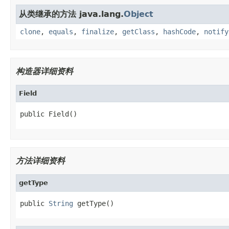
从类继承的方法 java.lang.
Object
clone
,
equals
,
finalize
,
getClass
,
hashCode
,
notify
构造器详细资料
Field
public Field()
方法详细资料
getType
public 
String
 getType()